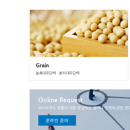
Grain
농축대두단백 · 분리대두단백
Online Request
브이비푸드 제품에 대한 궁금하신 점이나 견적에 관한 문
온라인 문의