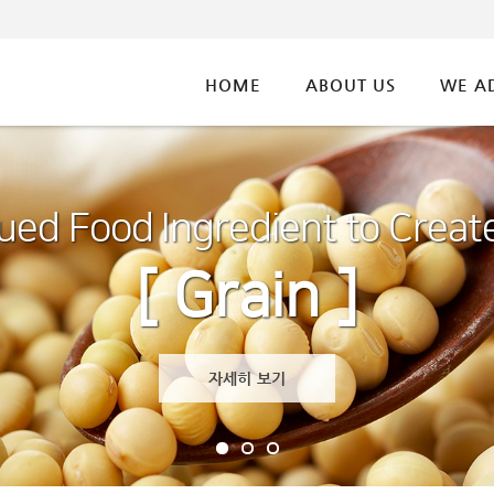
HOME
ABOUT US
WE A
ued Food Ingredient to Creat
ued Food Ingredient to Creat
[ Cocoa ]
[ Grain ]
자세히 보기
자세히 보기
자세히 보기